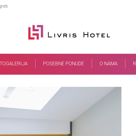
greb
TOGALERIJA
POSEBNE PONUDE
O NAMA
R