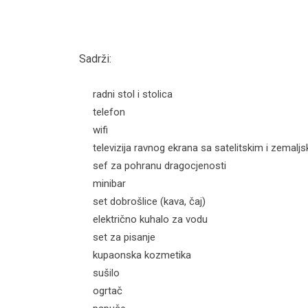
Sadrži:
radni stol i stolica
telefon
wifi
televizija ravnog ekrana sa satelitskim i zemal
sef za pohranu dragocjenosti
minibar
set dobrošlice (kava, čaj)
električno kuhalo za vodu
set za pisanje
kupaonska kozmetika
sušilo
ogrtač