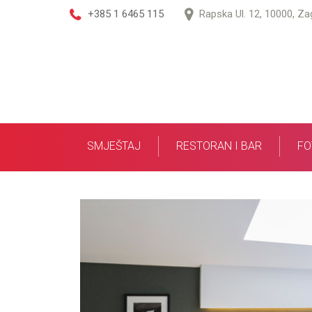
+385 1 6465 115
Rapska Ul. 12, 10000, Za
SMJEŠTAJ
RESTORAN I BAR
FO